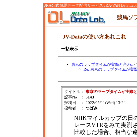
JRA公式競馬データ配信サービス JRA-VAN Data Lab.
競馬ソ
JV-Dataの使い方あれこれ
一括表示
東京のラップタイムが実際と合わ..
-
Re: 東京のラップタイムが実際
タイトル
：
東京のラップタイムが実際
記事No
：
5143
投稿日
： 2022/05/11(Wed) 13:24
投稿者
：
つばみ
NHKマイルカップの日
レースVTRをみて実測
比較した場合、相当な