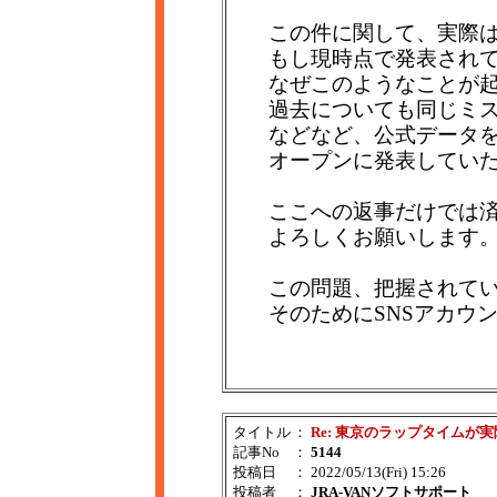
この件に関して、実際
もし現時点で発表され
なぜこのようなことが
過去についても同じミ
などなど、公式データ
オープンに発表してい
ここへの返事だけでは
よろしくお願いします
この問題、把握されて
そのためにSNSアカウ
タイトル
：
Re: 東京のラップタイムが
記事No
：
5144
投稿日
： 2022/05/13(Fri) 15:26
投稿者
：
JRA-VANソフトサポート