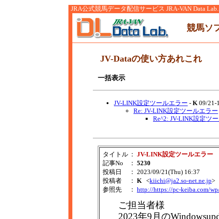
JRA公式競馬データ配信サービス JRA-VAN Data Lab.
競馬ソ
JV-Dataの使い方あれこれ
一括表示
JV-LINK設定ツールエラー
-
K
09/21-
Re: JV-LINK設定ツールエラー
Re^2: JV-LINK設定
タイトル
：
JV-LINK設定ツールエラー
記事No
：
5230
投稿日
： 2023/09/21(Thu) 16:37
投稿者
：
K
<
kiichi@ja2.so-net.ne.jp
>
参照先
：
http://https://pc-keiba.com/w
ご担当者様
2023年9月のWindowsu