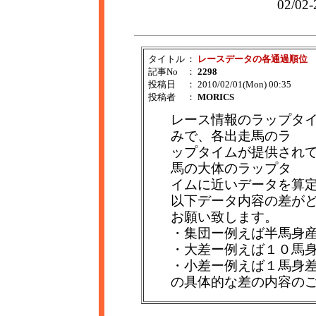
02/02
タイトル
：
レースデータの各通過順位
記事No
：
2298
投稿日
： 2010/02/01(Mon) 00:35
投稿者
：
MORICS
レース情報のラップタ
みで、各出走馬のラ
ップタイムが提供され
馬の大体のラップタ
イムに近いデータを算
以下データ内容の差が
お願い致します。
・集団ー例えば半馬身
・大差ー例えば１０馬
・小差ー例えば１馬身
の具体的な差の内容の