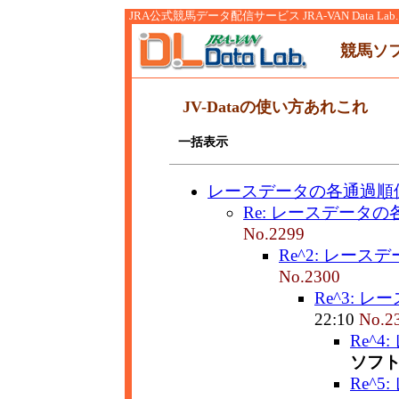
JRA公式競馬データ配信サービス JRA-VAN Data Lab.
競馬ソ
JV-Dataの使い方あれこれ
一括表示
レースデータの各通過順
Re: レースデータ
No.2299
Re^2: レー
No.2300
Re^3: 
22:10
No.2
Re^
ソフ
Re^