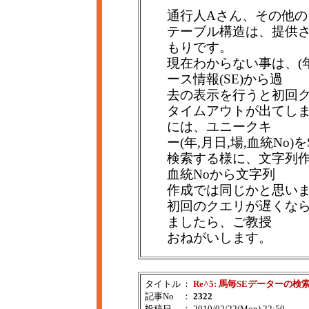
通行人Aさん、その他
テーブル構造は、提供
もりです。
現在わからない事は、(
ース情報(SE)から過
去の表示を行うと初回
タイムアウトが出てし
には、ユニークキ
ー(年,月日,場,血統No)を
検索する様に、文字列
血統Noから文字列
作成では同じかと思い
初回のクエリが遅くな
ましたら、ご教授
おねがいします。
タイトル
：
Re^5: 馬毎SEデーターの検
記事No
：
2322
投稿日
： 2010/02/22(Mon) 22:50