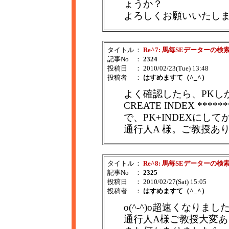
ょうか？
よろしくお願いいたし
タイトル
：
Re^7: 馬毎SEデーターの検
記事No
：
2324
投稿日
： 2010/02/23(Tue) 13:48
投稿者
：
はすめますて（^_^）
よく確認したら、PKし
CREATE INDEX ****
で、PK+INDEXにし
通行人A 様。ご教授あ
タイトル
：
Re^8: 馬毎SEデーターの検
記事No
：
2325
投稿日
： 2010/02/27(Sat) 15:05
投稿者
：
はすめますて（^_^）
o(^-^)o超速くなりまし
通行人A様ご教授大変