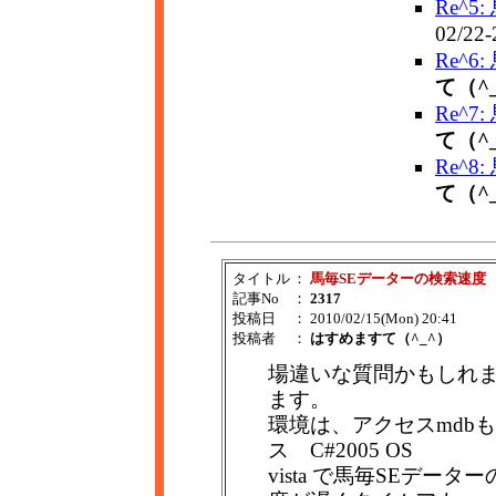
Re^
02/22
Re^
て（^
Re^
て（^
Re^
て（^
タイトル
：
馬毎SEデーターの検索速度
記事No
：
2317
投稿日
： 2010/02/15(Mon) 20:41
投稿者
：
はすめますて（^_^）
場違いな質問かもしれ
ます。
環境は、アクセスmdbもしく
ス C#2005 OS
vista で馬毎SEデ