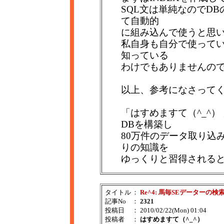
SQL文は単純なのでDB
て自動的
に組み込んで使うと思
私自身も自分で使ってい
知っている
わけでもありませんの
以上、参考になさって
「はすめますて（^_^
DBを構築し
80万件のデータ取り込
りの知識を
ゆっくりと習得される
タイトル
：
Re^4: 馬毎SEデーターの検
記事No
：
2321
投稿日
： 2010/02/22(Mon) 01:04
投稿者
：
はすめますて（^_^）