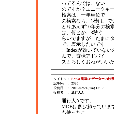
ってるんでは、ない
のですか？ユニークキ
検索は、一年単位で
の検索なら、1秒は、で
とりあえず10年分の検
は、何とか、3秒ぐ
らいでますが、たまにタ
で、表示したいです
。Indexが効いてい
んで、皆様アドバイ
スよろしくおねがいい
タイトル
：
Re^3: 馬毎SEデーターの検
記事No
：
2320
投稿日
： 2010/02/21(Sun) 15:17
投稿者
：
通行人A
通行人Aです。
MDBは多少触っていますが、SQ
も使ったこ