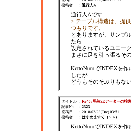
投稿者
：
通行人A
通行人Aです
> テーブル構造は、提
つもりです。
とありますが、サンプル(
たら
設定されているユニーク
まさに足を引っ張るそ
KettoNumでINDE
したが
どうもそのそぶりもな
タイトル
：
Re^6: 馬毎SEデーターの検
記事No
：
2323
投稿日
： 2010/02/23(Tue) 03:51
投稿者
：
はすめますて（^_^）
KettoNumでINDE