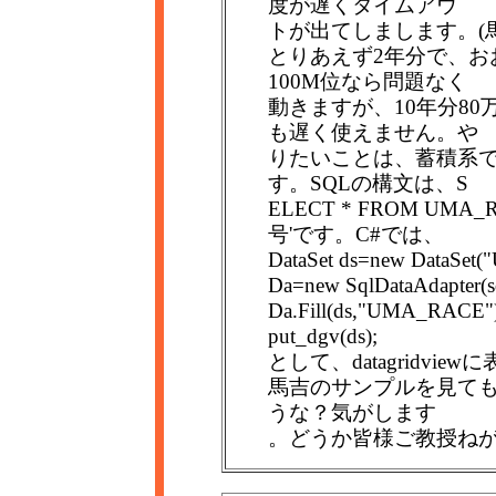
度が遅くタイムアウ
トが出てしまします。(
とりあえず2年分で、お
100M位なら問題なく
動きますが、10年分80
も遅く使えません。や
りたいことは、蓄積系
す。SQLの構文は、S
ELECT * FROM UMA_
号'です。C#では、
DataSet ds=new DataSe
Da=new SqlDataAdapter(sql
Da.Fill(ds,"UMA_RACE")
put_dgv(ds);
として、datagridvi
馬吉のサンプルを見ても
うな？気がします
。どうか皆様ご教授ね