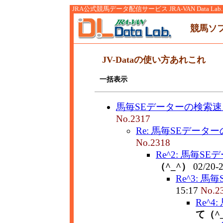
JRA公式競馬データ配信サービス JRA-VAN Data Lab.
競馬ソ
JV-Dataの使い方あれこれ
一括表示
馬毎SEデーターの検索速
No.2317
Re: 馬毎SEデータ
No.2318
Re^2: 馬毎S
（^_^）
02/20-
Re^3: 
15:17
No.2
Re^
て（^