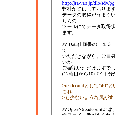
http://jra-van.jp/dlb/sdv/
弊社が提供しておりま
データの取得がうまく
ちらの
ツールにてデータ取得
ます。
JV-Data仕様書の「
て
いただきながら、ご自
いか
ご確認いただけますで
(12桁目から10バイト
>readcountとして
これ
>も少ないような気がす
JVOpenのreadcou