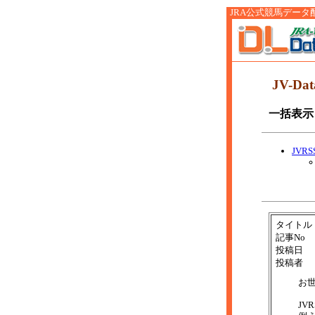
JRA公式競馬データ配信サ
JV-D
一括表示
JVR
タイトル
記事No
投稿日
投稿者
お
JV