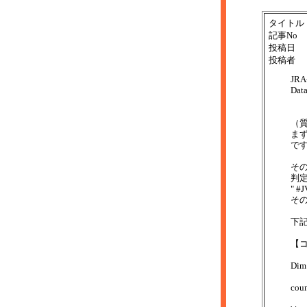
タイトル
記事No
投稿日
投稿者
JR
Da
（
ま
で
そ
判
" 
そ
下
【
Dim 
coun