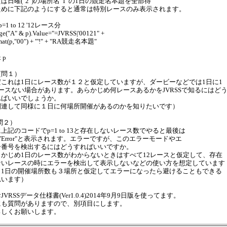
ば日曜("2")の場所名"1"の1日の競走名本題を全部得
ために下記のようにすると通常は特別レースのみ表示されます。
 p=1 to 12 '12レース分
ge("A" & p).Value="=JVRSS|'00121" +
mat(p,"00") + "'!" + "RA競走名本題"
 p
質問１）
だこれは1日にレース数が１２と仮定していますが、ダービーなどでは1日に1
レースない場合があります。あらかじめ何レースあるかをJVRSSで知るにはど
ればいいでしょうか。
関連して同様に１日に何場所開催があるのかを知りたいです）
問２）
上記のコードでp=1 to 13と存在しないレース数でやると最後は
JVError"と表示されます。エラーですが、このエラーモードやエ
ー番号を検出するにはどうすればいいですか。
らかじめ1日のレース数がわからないときはすべて12レースと仮定して、存在
ないレースの時にエラーを検出して表示しないなどの使い方を想定しています
（1日の開催場所数も３場所と仮定してエラーになったら避けることもできる
思います）
JVRSSデータ仕様書(Ver1.0.4)2014年9月9日版を使ってます。
にも質問がありますので、別項目にします。
ろしくお願いします。