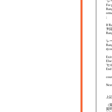
' 
For
Rang
orm
;
If R
'判
Rang
'レ
Ran
r(co
Exit
Else
'セ
End 
coun
Next
上
（
質