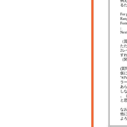
例え
る
For
Ran
For
;
Next
（
た
2
す
（
(質
仮に
"#
ラ
あ
し
。
と
なお
他
よ