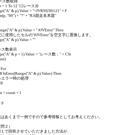
レース数取得
 p = 1 To 12 '12レース分
e("A" & p).Value = "=JVRSS|'00121" + F
at(p, "00") + "'!" + "RA競走名本題"
ange("A" & p).Value = " #JVError" Then
定に使用したセルの"#JVError"を空文字に置換します。
e("A" & p).Value = ""
ース数表示
ge("A" & p + 1).Value = "レース数：" + CSt
unt)
 For
If IsError(Range("A" & p).Value) Then
ルエラー時の処理
If
t = count + 1
 p
記はあくまで一例ですので参考情報としてお考えください。
質問２）
問１で回答させていただきました方法が、