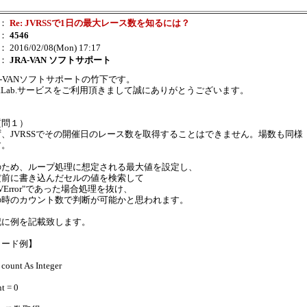
：
Re: JVRSSで1日の最大レース数を知るには？
：
4546
： 2016/02/08(Mon) 17:17
：
JRA-VAN ソフトサポート
A-VANソフトサポートの竹下です。
taLab.サービスをご利用頂きまして誠にありがとうございます。
質問１）
ず、JVRSSでその開催日のレース数を取得することはできません。場数も同様
す。
のため、ループ処理に想定される最大値を設定し、
定前に書き込んだセルの値を検索して
#JVError"であった場合処理を抜け、
の時のカウント数で判断が可能かと思われます。
記に例を記載致します。
コード例】
count As Integer
t = 0