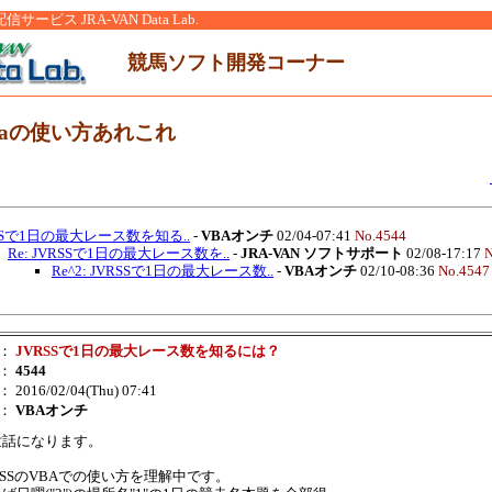
ービス JRA-VAN Data Lab.
競馬ソフト開発コーナー
ataの使い方あれこれ
SSで1日の最大レース数を知る..
-
VBAオンチ
02/04-07:41
No.4544
Re: JVRSSで1日の最大レース数を..
-
JRA-VAN ソフトサポート
02/08-17:17
N
Re^2: JVRSSで1日の最大レース数..
-
VBAオンチ
02/10-08:36
No.4547
：
JVRSSで1日の最大レース数を知るには？
：
4544
： 2016/02/04(Thu) 07:41
：
VBAオンチ
世話になります。
RSSのVBAでの使い方を理解中です。