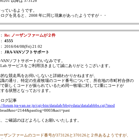
60201 以降は 373126
なっているようです。
ログを見ると、2008 年に同じ現象があったようですが・・
：
Re: ノーザンファームが２件
：
4555
： 2016/04/08(Fri) 21:02
：
JRA-VANソフトサポート
A-VANソフトサポートのいなみです。
taLab.サービスをご利用頂きまして誠にありがとうございます。
体的な競走馬をお伺いしないと詳細わかりかねますが、
認識の通り、特定の生産牧場のコード番号について、所在地の市町村合併の
響で新しくコードが振られているため同一牧場に対して2重にコードが
在する状態となっております。
去ログ記事
://forum.jra-van.ne.jp/cgi-bin/datalab/bbsjvdata/datalabbbs.cgi?mod
llread&no=2144&pastlog=0003&act=past
上、ご確認のほどよろしくお願いいたします。
ノーザンファームのコード番号が373126と370126と２件あるようですが、