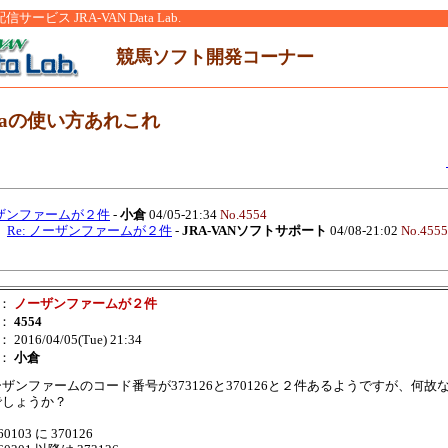
ービス JRA-VAN Data Lab.
競馬ソフト開発コーナー
ataの使い方あれこれ
ザンファームが２件
-
小倉
04/05-21:34
No.4554
Re: ノーザンファームが２件
-
JRA-VANソフトサポート
04/08-21:02
No.4555
：
ノーザンファームが２件
：
4554
： 2016/04/05(Tue) 21:34
：
小倉
ザンファームのコード番号が373126と370126と２件あるようですが、何故
でしょうか？
60103 に 370126