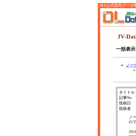
JRA公式競馬データ配信サ
JV-D
一括表示
ノー
タイトル
記事No
投稿日
投稿者
ノー
の
201