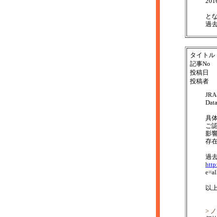
201
と
過去
タイトル
記事No
投稿日
投稿者
JR
Da
具
ご
影
存
過
http
e=a
以
> 