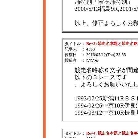
浦特別「霞ヶ浦特別」
2000/5/13福島9R,2
以上、修正よろしくお
タイトル
：
Re^3: 競走名本題と競走名
記事No
：
4563
投稿日
： 2016/05/12(Thu) 23:55
投稿者
：
ひひん
競走名略称６文字が間
以下の３レースです
。よろしくお願いいた
1993/07/25新潟11
1994/02/26中京1
1994/03/12中京1
タイトル
：
Re^4: 競走名本題と競走名