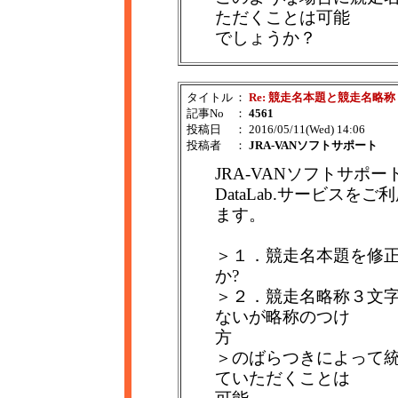
ただくことは可能
でしょうか？
タイトル
：
Re: 競走名本題と競走名略称
記事No
：
4561
投稿日
： 2016/05/11(Wed) 14:06
投稿者
：
JRA-VANソフトサポート
JRA-VANソフトサポ
DataLab.サービス
ます。
＞１．競走名本題を修
か?
＞２．競走名略称３文
ないが略称のつけ
方
＞のばらつきによって
ていただくことは