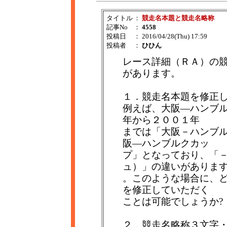
タイトル
：
競走名本題と競走名略称
記事No
：
4558
投稿日
： 2016/04/28(Thu) 17:59
投稿者
：
ひひん
レース詳細（ＲＡ）の
があります。
１．競走名本題を修正し
例えば、大阪―ハンブ
年から２００１年
までは「大阪－ハンブ
阪―ハンブルクカッ
プ」となっており、「
ュ）」の違いがありま
。このような場合に、
を修正していただく
ことは可能でしょうか?
２．競走名略称３文字