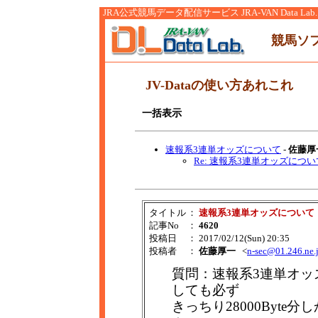
JRA公式競馬データ配信サービス JRA-VAN Data Lab.
競馬ソ
JV-Dataの使い方あれこれ
一括表示
速報系3連単オッズについて
-
佐藤厚
Re: 速報系3連単オッズについ
タイトル
：
速報系3連単オッズについて
記事No
：
4620
投稿日
： 2017/02/12(Sun) 20:35
投稿者
：
佐藤厚一
<
n-sec@01.246.ne.
質問：速報系3連単オッズの
しても必ず
きっちり28000Byt