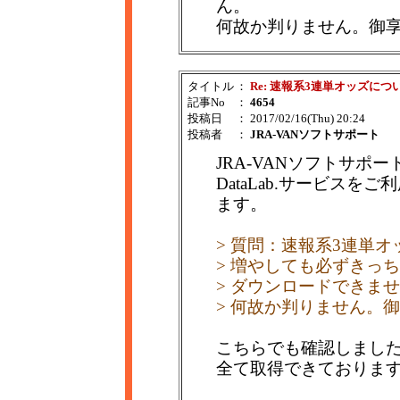
ん。
何故か判りません。御
タイトル
：
Re: 速報系3連単オッズにつ
記事No
：
4654
投稿日
： 2017/02/16(Thu) 20:24
投稿者
：
JRA-VANソフトサポート
JRA-VANソフトサポ
DataLab.サービス
ます。
> 質問：速報系3連単オッズ
> 増やしても必ずきっちり
> ダウンロードできま
> 何故か判りません。
こちらでも確認しました
全て取得できておりま