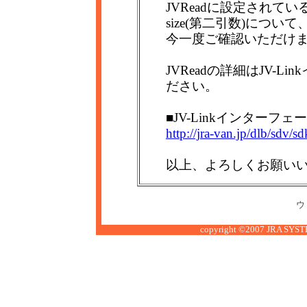
JVReadに設定されている
size(第二引数)につ
今一度ご確認いただけ
JVReadの詳細はJV-
ださい。
■JV-Linkインターフ
http://jra-van.jp/dlb/sdv/s
以上、よろしくお願い
ウ
copyright ©2007 JRA SYSTE