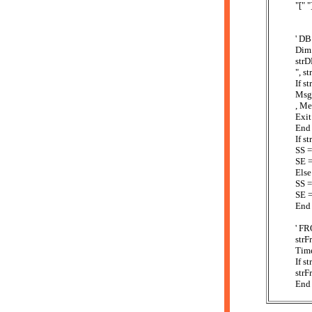
"[
' 
Dim
strD
", s
If s
Ms
, Me
Exit
End 
If s
SS =
SE =
Else
SS =
SE =
End 
' F
strF
Time
If s
str
End 