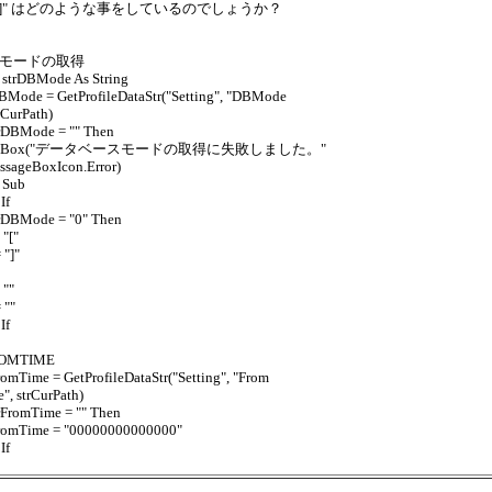
" "]" はどのような事をしているのでしょうか？
DBモードの取得
 strDBMode As String
BMode = GetProfileDataStr("Setting", "DBMode
trCurPath)
trDBMode = "" Then
gBox("データベースモードの取得に失敗しました。"
ssageBoxIcon.Error)
 Sub
If
trDBMode = "0" Then
 "["
 "]"
 ""
 ""
If
ROMTIME
romTime = GetProfileDataStr("Setting", "From
", strCurPath)
trFromTime = "" Then
FromTime = "00000000000000"
If