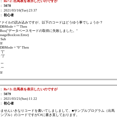
：
Re^2: 出馬表を表示したいのですが
：
5078
： 2021/03/16(Tue) 23:37
：
初心者
niファイルの読み込みですが、以下のコードはどうゆう事でしょうか？
trDBMode = "" Then
gBox("データベースモードの取得に失敗しました。"
ssageBoxIcon.Error)
 Sub
If
trDBMode = "0" Then
 "["
 "]"
 ""
 ""
If
：
Re^3: 出馬表を表示したいのですが
：
5079
： 2021/03/21(Sun) 11:22
：
初心者
いませんいきなりコードを書いてしましまして、■サンプルプログラム（出馬
サンプル）のコードですがC#に書き直しております。