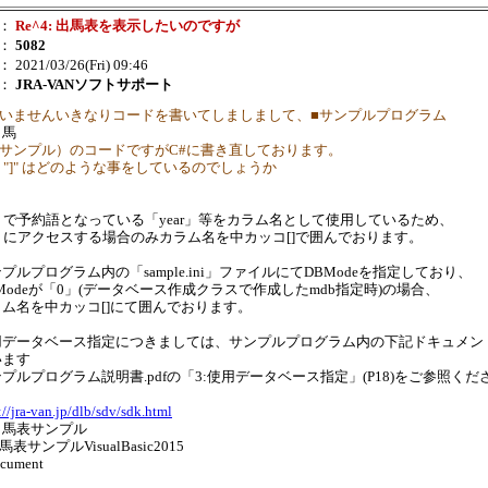
：
Re^4: 出馬表を表示したいのですが
：
5082
： 2021/03/26(Fri) 09:46
：
JRA-VANソフトサポート
 すいませんいきなりコードを書いてしましまして、■サンプルプログラム
出馬
 表サンプル）のコードですがC#に書き直しております。
"[" "]" はどのような事をしているのでしょうか
b で予約語となっている「year」等をカラム名として使用しているため、
b にアクセスする場合のみカラム名を中カッコ[]で囲んでおります。
プルプログラム内の「sample.ini」ファイルにてDBModeを指定しており、
Modeが「0」(データベース作成クラスで作成したmdb指定時)の場合、
ラム名を中カッコ[]にて囲んでおります。
用データベース指定につきましては、サンプルプログラム内の下記ドキュメン
います
プルプログラム説明書.pdfの「3:使用データベース指定」(P18)をご参照くだ
://jra-van.jp/dlb/sdv/sdk.html
出馬表サンプル
出馬表サンプルVisualBasic2015
ocument