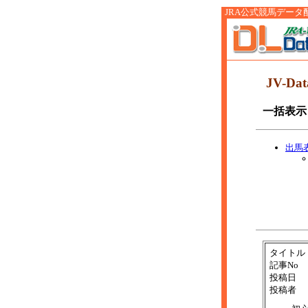
JRA公式競馬データ配信サ
JV-D
一括表示
出馬
タイトル
記事No
投稿日
投稿者