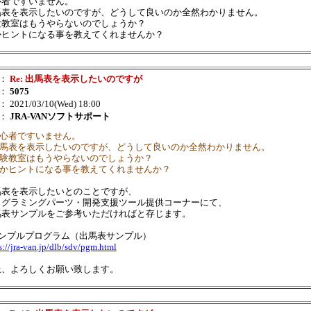
心者ですいません。
馬表を表示したいのですが、どうして良いのか全然わかりません。
験教室はもうやらないのでしょうか？
かヒントになる事を教えてくれませんか？
：
Re: 出馬表を表示したいのですが
：
5075
： 2021/03/10(Wed) 18:00
：
JRA-VANソフトサポート
初心者ですいません。
 出馬表を表示したいのですが、どうして良いのか全然わかりません。
 体験教室はもうやらないのでしょうか？
 何かヒントになる事を教えてくれませんか？
馬表を表示したいとのことですが、
ログラミングパーツ・開発支援ツール提供コーナーにて、
馬表サンプルをご参考いただければと存じます。
サンプルプログラム（出馬表サンプル）
s://jra-van.jp/dlb/sdv/pgm.html
上、よろしくお願い致します。