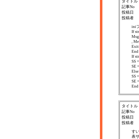
タイトル
記事No
投稿日
投稿者
i
If s
Ms
, Me
Exit
End 
If s
SS =
SE =
Else
SS =
SE =
End 
タイトル
記事No
投稿日
投稿者
す
表