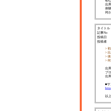
初
出
体
何
タイトル
記事No
投稿日
投稿者
> 
>
>
>
出
プ
出
■
http
以