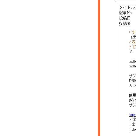
タイトル
記事No
投稿日
投稿者
>
（
>
> 
？
md
md
サン
DB
カ
使
ざ
サン
http
・
|_
|_d