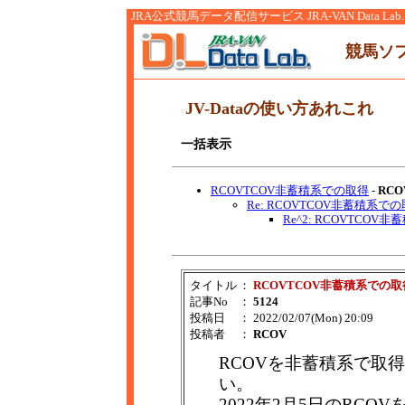
JRA公式競馬データ配信サービス JRA-VAN Data Lab.
競馬ソ
JV-Dataの使い方あれこれ
一括表示
RCOVTCOV非蓄積系での取得
-
RCO
Re: RCOVTCOV非蓄積系で
Re^2: RCOVTCOV
タイトル
：
RCOVTCOV非蓄積系での取
記事No
：
5124
投稿日
： 2022/02/07(Mon) 20:09
投稿者
：
RCOV
RCOVを非蓄積系で取
い。
2022年2月5日のRC