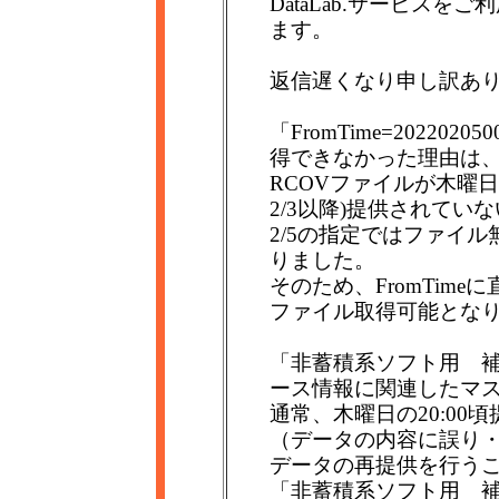
DataLab.サービス
ます。
返信遅くなり申し訳あ
「FromTime=20220
得できなかった理由は
RCOVファイルが木曜
2/3以降)提供されてい
2/5の指定ではファイ
りました。
そのため、FromTim
ファイル取得可能とな
「非蓄積系ソフト用 補
ース情報に関連したマ
通常、木曜日の20:00
（データの内容に誤り
データの再提供を行う
「非蓄積系ソフト用 補