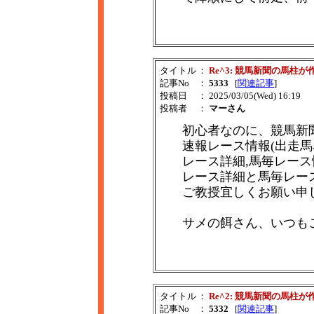
タイトル
：
Re^3: 競馬新聞の馬柱
記事No
：
5333
[
関連記事
]
投稿日
： 2025/03/05(Wed) 16:19
投稿者
：
マーさん
初心者なのに、競馬新
速報レース情報(出走馬
レース詳細,馬毎レー
レース詳細と馬毎レー
ご教授宜しくお願い申
サメの餌さん、いつも
タイトル
：
Re^2: 競馬新聞の馬柱
記事No
：
5332
[
関連記事
]