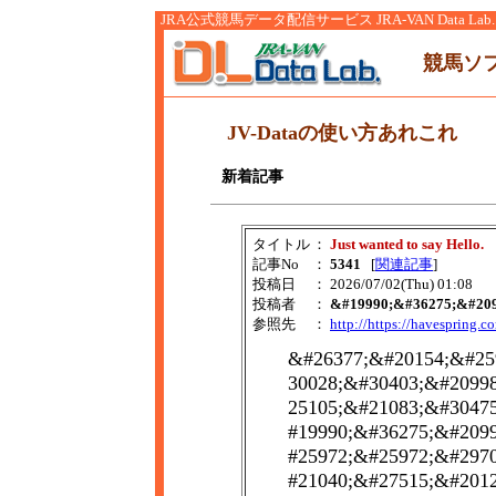
JRA公式競馬データ配信サービス JRA-VAN Data Lab.
競馬ソ
JV-Dataの使い方あれこれ
新着記事
タイトル
：
Just wanted to say Hello.
記事No
：
5341
[
関連記事
]
投稿日
： 2026/07/02(Thu) 01:08
投稿者
：
&#19990;&#36275;&#20
参照先
：
http://https://havespring.
&#26377;&#20154;&#25
30028;&#30403;&#2099
25105;&#21083;&#3047
#19990;&#36275;&#209
#25972;&#25972;&#297
#21040;&#27515;&#201