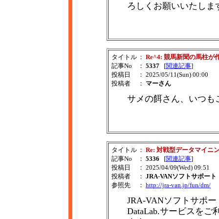
ろしくお願いいたしま
タイトル
：
Re^4: 競馬新聞の馬柱
記事No
：
5337
[
関連記事
]
投稿日
： 2025/05/11(Sun) 00:00
投稿者
：
マーさん
サメの餌さん、いつも
タイトル
：
Re: 対戦型データマイ
記事No
：
5336
[
関連記事
]
投稿日
： 2025/04/09(Wed) 09:51
投稿者
：
JRA-VANソフトサポート
参照先
：
http://jra-van.jp/fun/dm/
JRA-VANソフトサポ
DataLab.サービス