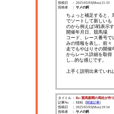
投稿日
： 2025/03/03(Mon) 21:33
投稿者
：
サメの餌
ちょっと補足すると、
でソートして新しいも
のから例えば5戦表示
開催年月日、競馬場
コード、レース番号で
みの情報を表し、前々
走でもやはりその開催
からレース詳細を取得
し...的な感じです。
上手く説明出来ていれ
タイトル
：
Re: 競馬新聞の馬柱が作
記事No
：
5331
[
関連記事
]
投稿日
： 2025/03/03(Mon) 19:54
投稿者
：
サメの餌