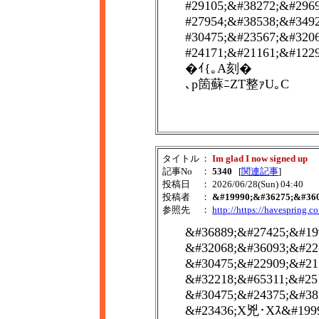
#29105;&#38272;&#296
#27954;&#38538;&#349
#30475;&#23567;&#320
#24171;&#21161;&
�ｲ{｡A刻�
､p箇蘇ﾆZΤ整ｧU｡C
タイトル
：
Im glad I now signed up
記事No
：
5340
[
関連記事
]
投稿日
： 2026/06/28(Sun) 04:40
投稿者
：
&#19990;&#36275;&#36
参照先
：
http://https://havespring.
&#36889;&#27425;&#19
&#32068;&#36093;&#22
&#30475;&#22909;&#21
&#32218;&#65311;&#25
&#30475;&#24375;&#38
&#23436;X兇･Xｽ&#1999