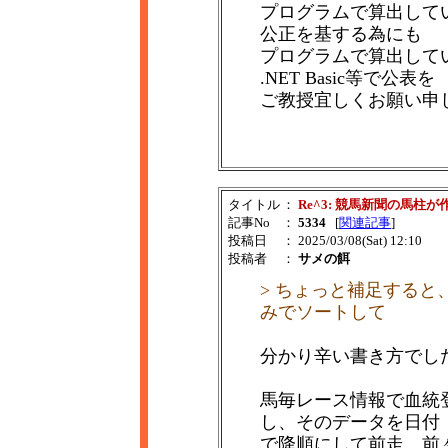
プログラムで算出して
公正を基する為にも
プログラムで算出して
.NET Basic等で公表を
ご教授宜しくお願い申
タイトル
：
Re^3: 競馬新聞の馬柱
記事No
：
5334
[
関連記事
]
投稿日
： 2025/03/08(Sat) 12:10
投稿者
：
サメの餌
> ちょっと補足する
みでソートして
分かり辛い書き方でした
馬毎レース情報で血統
し、そのデータを日付
で降順にして前走、前