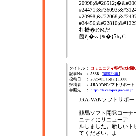
20998;&#26512;�&#200
#24471;&#36093;&#312
#20998;&#32068;&#243
#24456;&#22810;&#
ｵ{橋�fｩMだ
箇ｱj�v､]ｮt�{ｦh｡C
タイトル
：
コミュニティ移行のお願
記事No
：
5338
[
関連記事
]
投稿日
： 2025/05/16(Fri) 13:00
投稿者
：
JRA-VANソフトサポート
参照先
：
http://developer.jra-van.jp
JRA-VANソフトサポ
競馬ソフト開発コーナーはJ
ニティにリニューア
ルしました。新しいトピックは 
てください。よ