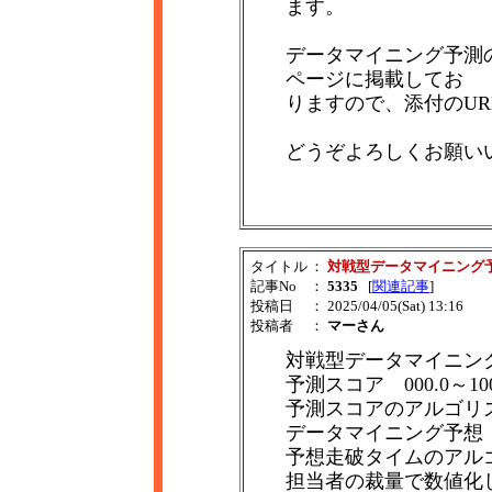
ます。
データマイニング予測
ページに掲載してお
りますので、添付のU
どうぞよろしくお願い
タイトル
：
対戦型データマイニング
記事No
：
5335
[
関連記事
]
投稿日
： 2025/04/05(Sat) 13:16
投稿者
：
マーさん
対戦型データマイニン
予測スコア 000.0～10
予測スコアのアルゴリ
データマイニング予想
予想走破タイムのアル
担当者の裁量で数値化