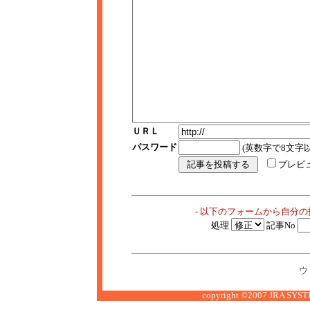
ＵＲＬ
パスワード
(英数字で8文字以
プレビ
- 以下のフォームから自分
処理
記事No
ウ
copyright ©2007 JRA SYSTE