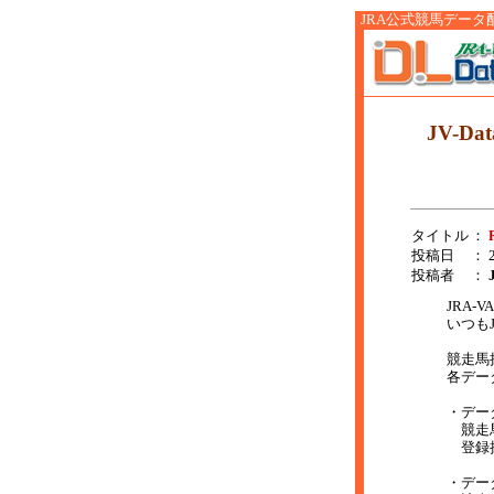
JRA公式競馬データ配信サ
JV-D
タイトル
：
投稿日
： 2
投稿者
：
JRA
いつも
競走馬
各デー
・デー
競走馬
登録抹
・デー