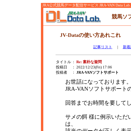
JRA公式競馬データ配信サービス JRA-VAN Data Lab.
競馬ソ
JV-Dataの使い方あれこれ
記事リスト
|
新着
タイトル
：
Re: 素朴な疑問
投稿日
： 2022/12/23(Fri) 17:06
投稿者
：
JRA-VANソフトサポート
お世話になっております
JRA-VANソフトサポー
回答までお時間を要して
サメの餌 様に例示いただいたTA
は、
該当のデータが正しく表