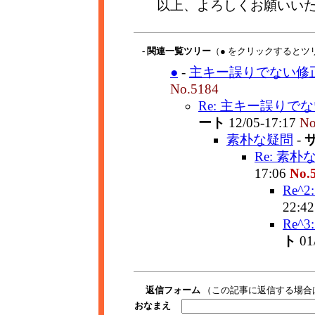
以上、よろしくお願いい
- 関連一覧ツリー
（● をクリックするとツ
●
-
主キー誤りでない修正
No.5184
Re: 主キー誤りで
ート
12/05-17:17
No
素朴な疑問
-
Re: 素朴
17:06
No.
Re^
22:4
Re^
ト
01
返信フォーム
（この記事に返信する場合
おなまえ