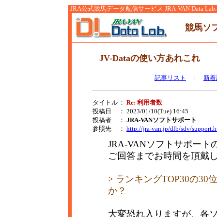
JRA公式競馬データ配信サービス JRA-VAN Data Lab.
競馬ソ
JV-Dataの使い方あれこれ
記事リスト
|
新着
タイトル
：
Re: 利用者数
投稿日
： 2023/01/10(Tue) 16:45
投稿者
：
JRA-VANソフトサポート
参照先
：
http://jra-van.jp/dlb/sdv/support.
JRA-VANソフトサポー
ご回答までお時間を頂戴
> ランキングTOP30の
か？
大変恐れ入りますが、各