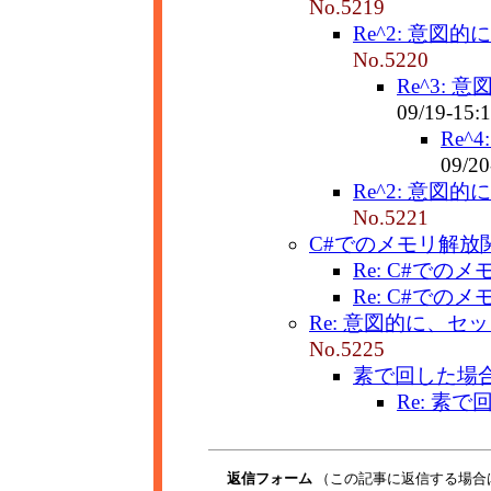
No.5219
Re^2: 意図
No.5220
Re^3:
09/19-15:
Re^
09/20
Re^2: 意図
No.5221
C#でのメモリ解放
Re: C#での
Re: C#での
Re: 意図的に、セ
No.5225
素で回した場
Re: 素
返信フォーム
（この記事に返信する場合