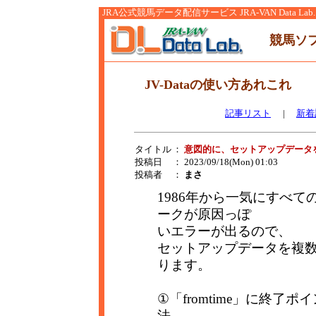
JRA公式競馬データ配信サービス JRA-VAN Data Lab.
競馬ソ
JV-Dataの使い方あれこれ
記事リスト
|
新着
タイトル
：
意図的に、セットアップデータ
投稿日
： 2023/09/18(Mon) 01:03
投稿者
：
まさ
1986年から一気にすべ
ークが原因っぽ
いエラーが出るので、
セットアップデータを複
ります。
①「fromtime」に終
法、