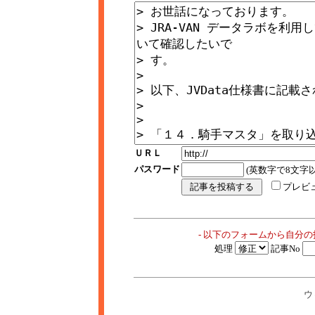
ＵＲＬ
パスワード
(英数字で8文字以
プレビ
- 以下のフォームから自分
処理
記事No
ウ