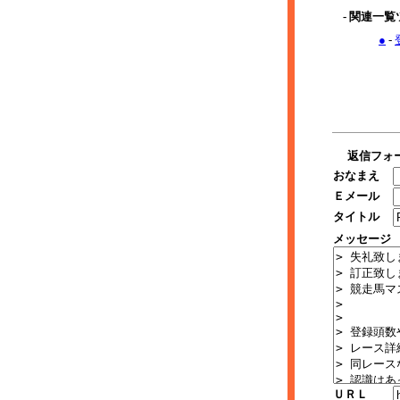
- 関連一
●
-
返信フォ
おなまえ
Ｅメール
タイトル
メッセージ
ＵＲＬ