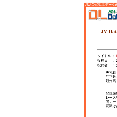
JRA公式競馬データ配信サ
JV-D
タイトル
：
投稿日
： 2
投稿者
：
失礼致
訂正致
競走馬
登録頭
レース
同レー
認識は