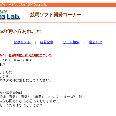
ービス JRA-VAN Data Lab.
競馬ソフト開発コーナー
ataの使い方あれこれ
記事リスト
|
新着記事
|
ワード検索
|
過去ログ
Re^3: 登録頭数と出走頭数について
023/11/01(Wed) 18:36
まさ
しました。
します。
マスタの件は無しにしてください。
数や出走頭数は、
詳細、票数1、票数6（3連単）、オッズ1～オッズ6に対し、
スなら同じになると思っておりますが、
あっておりますでしょうか？