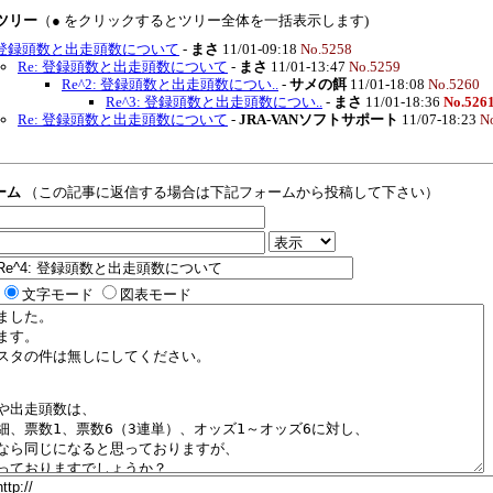
覧ツリー
（● をクリックするとツリー全体を一括表示します)
登録頭数と出走頭数について
-
まさ
11/01-09:18
No.5258
Re: 登録頭数と出走頭数について
-
まさ
11/01-13:47
No.5259
Re^2: 登録頭数と出走頭数につい..
-
サメの餌
11/01-18:08
No.5260
Re^3: 登録頭数と出走頭数につい..
-
まさ
11/01-18:36
No.526
Re: 登録頭数と出走頭数について
-
JRA-VANソフトサポート
11/07-18:23
N
ーム
（この記事に返信する場合は下記フォームから投稿して下さい）
文字モード
図表モード