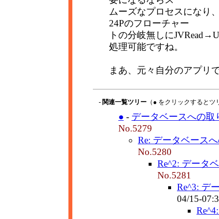
ムーズなプロセスになり、
24Pのフローチャー
トの分岐無しにJVRead→U
処理可能ですね。
まあ、元々自分のアプリで
- 関連一覧ツリー
（● をクリックするとツ
●
-
データベースへの取り
No.5279
Re: データベース
No.5280
Re^2: デー
No.5281
Re^3:
04/15-07:
Re^