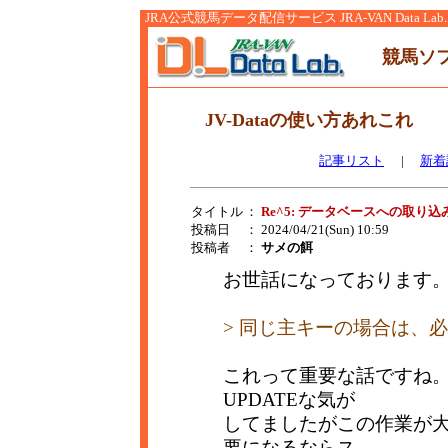
JRA公式競馬データ配信サービス JRA-VAN Data Lab.
競馬ソ
JV-Dataの使い方あれこれ
記事リスト
|
新着
タイトル
：
Re^5: データベースへの取り
投稿日
： 2024/04/21(Sun) 10:59
投稿者
：
サメの餌
お世話になっております
> 同じ主キーの場合は、
これって重要な話ですね
UPDATEな気が
してましたがこの作業が
要になるならス