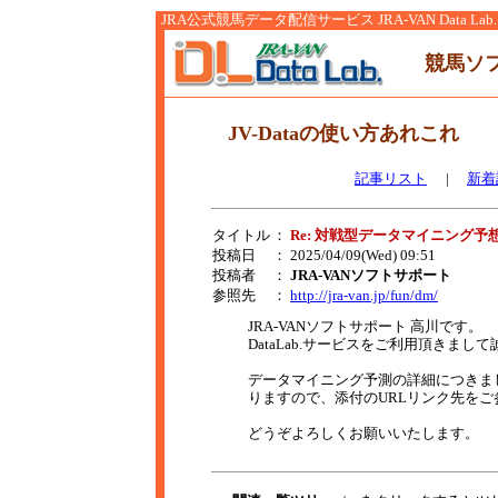
JRA公式競馬データ配信サービス JRA-VAN Data Lab.
競馬ソ
JV-Dataの使い方あれこれ
記事リスト
|
新着
タイトル
：
Re: 対戦型データマイニング予
投稿日
： 2025/04/09(Wed) 09:51
投稿者
：
JRA-VANソフトサポート
参照先
：
http://jra-van.jp/fun/dm/
JRA-VANソフトサポート 高川です。
DataLab.サービスをご利用頂きま
データマイニング予測の詳細につきま
りますので、添付のURLリンク先をご
どうぞよろしくお願いいたします。