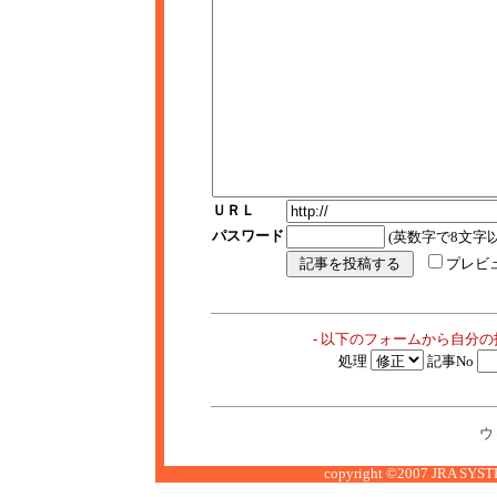
ＵＲＬ
パスワード
(英数字で8文字以
プレビ
- 以下のフォームから自分
処理
記事No
ウ
copyright ©2007 JRA SYSTE