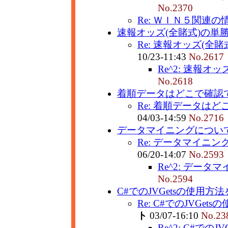
No.2370
Re: ＷＩＮ５関連の
速報オッズ(全賭式)の単勝
Re: 速報オッズ(全賭
10/23-11:43
No.2617
Re^2: 速報オッ
No.2618
着順データはどこで確認で
Re: 着順データはど
04/03-14:59
No.2716
データマイニングについ
Re: データマイニ
06/20-14:07
No.2593
Re^2: デー
No.2594
C#でのJVGetsの使用方法
Re: C#でのJVGets
ト
03/07-16:10
No.23
Re^2: C#でのJ