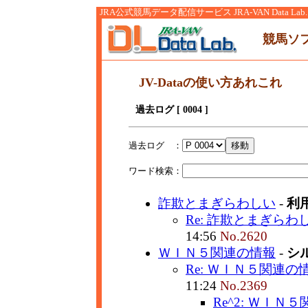
JRA公式競馬データ配信サービス JRA-VAN Data Lab.
競馬ソ
JV-Dataの使い方あれこれ
過去ログ [ 0004 ]
過去ログ ：
ワード検索：
詐欺とまぎらわしい
-
利
Re: 詐欺とまぎらわ
14:56
No.2620
ＷＩＮ５関連の情報
-
シ
Re: ＷＩＮ５関連の
11:24
No.2369
Re^2: ＷＩＮ