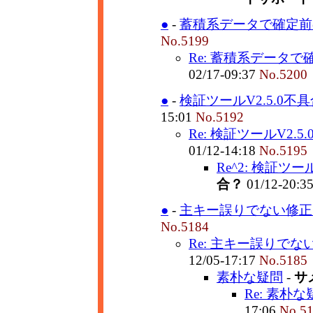
●
-
蓄積系データで確定前の
No.5199
Re: 蓄積系データで
02/17-09:37
No.5200
●
-
検証ツールV2.5.0不
15:01
No.5192
Re: 検証ツールV2.5
01/12-14:18
No.5195
Re^2: 検証ツー
合？
01/12-20:3
●
-
主キー誤りでない修正に
No.5184
Re: 主キー誤りでな
12/05-17:17
No.5185
素朴な疑問
-
サ
Re: 素朴な
17:06
No.5