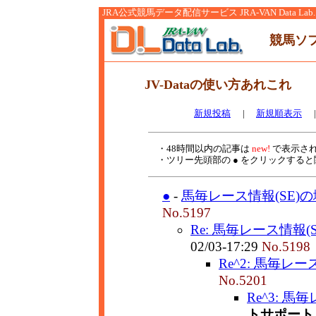
JRA公式競馬データ配信サービス JRA-VAN Data Lab.
競馬ソ
JV-Dataの使い方あれこれ
新規投稿
|
新規順表示
・48時間以内の記事は
new!
で表示さ
・ツリー先頭部の ● をクリックする
●
-
馬毎レース情報(SE)の
No.5197
Re: 馬毎レース情報(S
02/03-17:29
No.5198
Re^2: 馬毎レー
No.5201
Re^3: 馬
トサポート