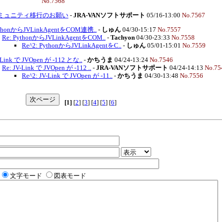
No.7568
ミュニティ移行のお願い
-
JRA-VANソフトサポート
05/16-13:00
No.7567
thonからJVLinkAgentをCOM連携..
-
しゅん
04/30-15:17
No.7557
Re: PythonからJVLinkAgentをCOM..
-
Tachyon
04/30-23:33
No.7558
Re^2: PythonからJVLinkAgentをC..
-
しゅん
05/01-15:01
No.7559
-Link で JVOpen が -112 とな..
-
かちうま
04/24-13:24
No.7546
Re: JV-Link で JVOpen が -112 ..
-
JRA-VANソフトサポート
04/24-14:13
No.75
Re^2: JV-Link で JVOpen が -11..
-
かちうま
04/30-13:48
No.7556
[1]
[
2
] [
3
] [
4
] [
5
] [
6
]
文字モード
図表モード