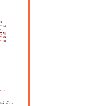
73
7574
77
7578
7579
7580
7561
/16-17:41