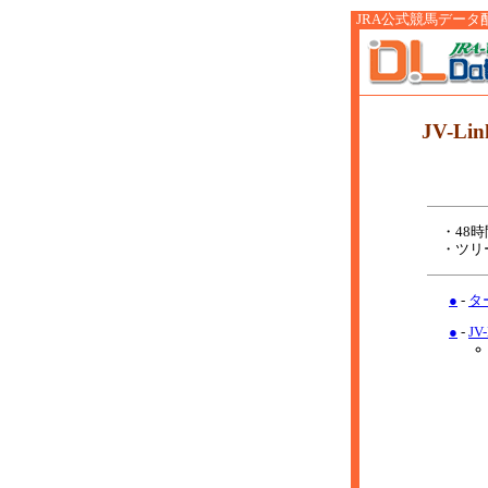
JRA公式競馬データ配信サ
JV-Li
・48時
・ツリー
●
-
タ
●
-
J