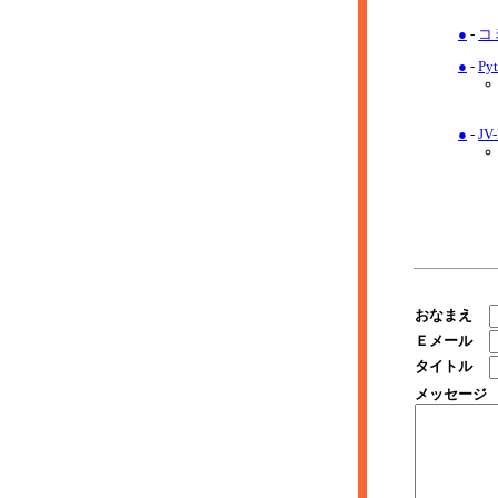
●
-
コ
●
-
Py
●
-
JV
おなまえ
Ｅメール
タイトル
メッセージ