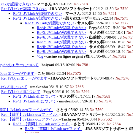
VLinkが認識できない
-
マーさん
02/11-10:21
No.7518
Re: JVLinkが認識できない
-
JRA-VANソフトサポート
02/12-13:59
No.7520
Re^2: JVLinkが認識できない
-
マーさん
02/12-15:56
No.7521
Re^2: JVLinkが認識できない
-
怒りのユーザー
05/25-22:14
No.7571
Re^3: JVLinkが認識できない
-
サメの餌
05/26-18:03
No.7572
Re^4: JVLinkが認識できない
-
PepyS
05/27-15:30
No.75
Re^5: JVLinkが認識できない
-
サメの餌
05/27-19:01
No.
Re^6: JVLinkが認識できない
-
出前館
06/08-00:58
No.75
Re^7: JVLinkが認識できない
-
サメの餌
06/09-18:28
No.
Re^8: JVLinkが認識できない
-
サメの餌
06/09-18:42
No.
Re^9: JVLinkが認識できない
-
サメの餌
06/09-18:46
No.
^Cg
-
casino en ligne argent r馥l
05/05-06:54
No.7582
verydbのエラーについて
-
haiyani
09/15-02:00
No.7581
VOpenエラーがでます
-
こた
06/03-22:34
No.7575
Re: JVOpenエラーがでます
-
JRA-VANソフトサポート
06/04-09:47
No.7576
Link.dllについて
-
umekonbu
05/15-10:57
No.7565
Re: JVLink.dllについて
-
PepyS
05/16-10:03
No.7566
Re^2: JVLink.dllについて
-
サメの餌
05/17-11:17
No.7569
Re^2: JVLink.dllについて
-
umekonbu
05/20-18:13
No.7570
問】JvLink.ocxファイルがイ..
-
さとう
05/02-14:53
No.7560
Re: 【質問】JvLink.ocxファイル..
-
JRA-VANソフトサポート
05/02-15:30
No.
Re: 【質問】JvLink.ocxファイル..
-
Tachyon
05/03-00:44
No.7562
Re^2: 【質問】JvLink.ocxファイ..
-
さとう
05/09-17:21
No.7564
Re^3: 【質問】JvLink.ocxファイ..
-
JRA-VANソフトサポート
05