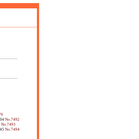
76
:04
No.7492
7
No.7493
:45
No.7494