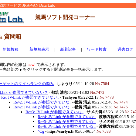
ービス JRA-VAN Data Lab.
競馬ソフト開発コーナー
nk 質問箱
新規投稿
|
新規順表示
|
新着記事
|
ワード検索
|
過去ログ
間以内の記事は
new!
で表示されます。
先頭部の ● をクリックすると関連記事を一括表示します。
ーゲットのタイムランクの悩み
-
しょうり
05/11-19:28
No.7584
V-Link が参照できていない？
-
都筑 清志
05/21-13:02
No.7472
Re: JV-Link が参照できていない..
-
Tachyon
05/22-22:13
No.7473
Re^2: JV-Link が参照できていな..
-
都筑 清志
05/23-12:48
No.7474
Re^2: JV-Link が参照できていな..
-
都筑 清志
05/23-15:38
No.7475
Re^3: JV-Link が参照できていな..
-
サメの餌
05/23-18:28
No.74
Re^4: JV-Link が参照できていな..
-
波動方程式
09/15-10
Re^5: JV-Link が参照できていな..
-
サメの餌
09/16-22:3
Re^6: JV-Link が参照できていな..
-
波動方程式
09/26-10
^Cg
-
https://surfyn.fr
05/05-06:54
No.7583