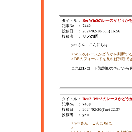
タイトル
：
Re: Win5のレースかどう
記事No
：
7442
投稿日
： 2024/02/18(Sun) 16:56
投稿者
：
サメの餌
youさん、こんにちは。
> Win5のレースかどうかを判断す
> DBのフィールドを見れば判断で
これはレコード識別IDの"WF"か
タイトル
：
Re^2: Win5のレースか
記事No
：
7450
投稿日
： 2024/02/20(Tue) 22:37
投稿者
：
you
> youさん、こんにちは。
>