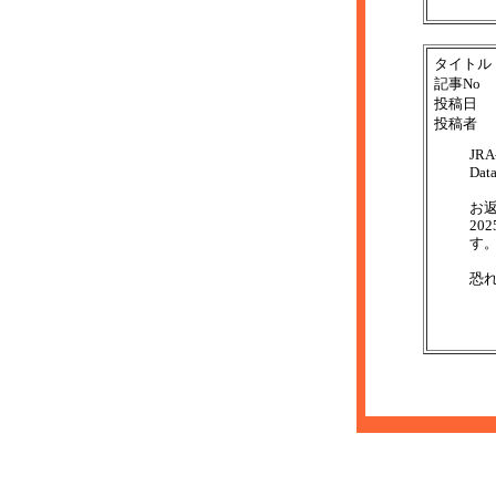
タイトル
記事No
投稿日
投稿者
JR
Da
お
20
す
恐