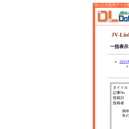
JRA公式競馬データ配信サ
JV-Li
一括表示
202
タイトル
記事No
投稿日
投稿者
例
年