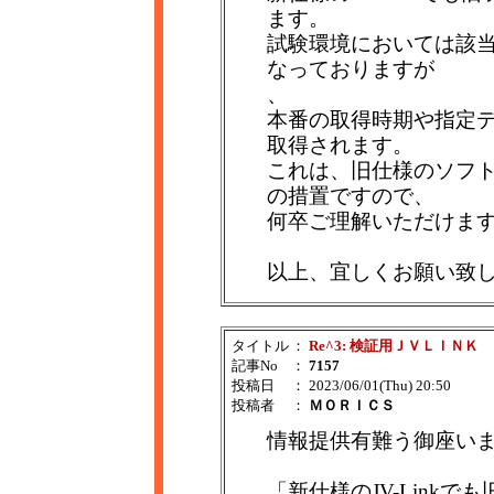
ます。
試験環境においては該当
なっておりますが
、
本番の取得時期や指定
取得されます。
これは、旧仕様のソフ
の措置ですので、
何卒ご理解いただけま
以上、宜しくお願い致
タイトル
：
Re^3: 検証用ＪＶＬＩＮＫ
記事No
：
7157
投稿日
： 2023/06/01(Thu) 20:50
投稿者
：
ＭＯＲＩＣＳ
情報提供有難う御座い
「新仕様のJV-Link