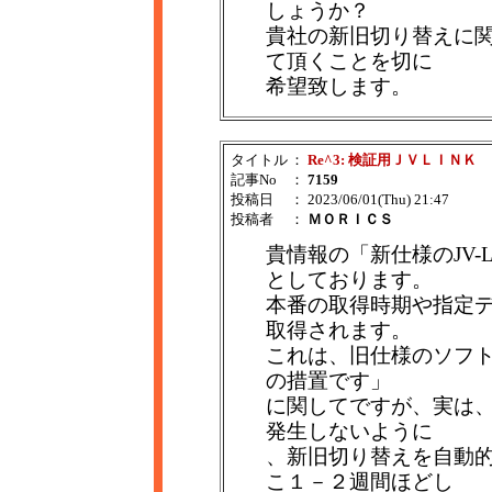
しょうか？
貴社の新旧切り替えに
て頂くことを切に
希望致します。
タイトル
：
Re^3: 検証用ＪＶＬＩＮＫ
記事No
：
7159
投稿日
： 2023/06/01(Thu) 21:47
投稿者
：
ＭＯＲＩＣＳ
貴情報の「新仕様のJV-
としております。
本番の取得時期や指定
取得されます。
これは、旧仕様のソフ
の措置です」
に関してですが、実は
発生しないように
、新旧切り替えを自動
こ１－２週間ほどし