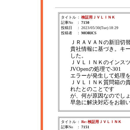
タイトル
：
検証用ＪＶＬＩＮＫ
記事No
：
7150
投稿日
： 2023/05/30(Tue) 18:29
投稿者
：
MORICS
ＪＲＡＶＡＮの新旧切
貴社情報に基づき。キ
した。
ＪＶＬＩＮＫのインス
JVOpenの処理で-301
エラーが発生して処理
ＪＶＬＩＮＫ質問箱の
れたとのことです
が、何が原因なのでし
早急に解決対応をお願
タイトル
：
Re: 検証用ＪＶＬＩＮＫ
記事No
：
7151