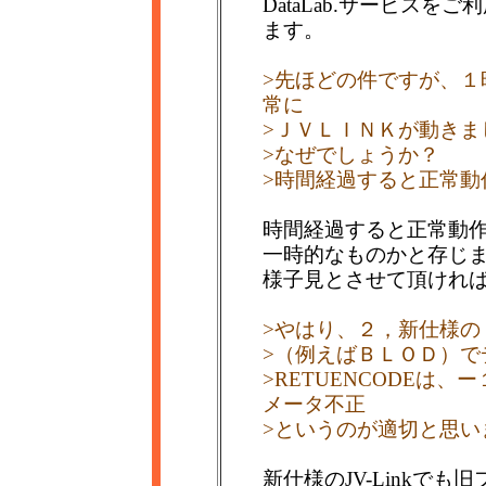
DataLab.サービス
ます。
>先ほどの件ですが、１
常に
>ＪＶＬＩＮＫが動きま
>なぜでしょうか？
>時間経過すると正常動
時間経過すると正常動
一時的なものかと存じ
様子見とさせて頂けれ
>やはり、２，新仕様の
>（例えばＢＬＯＤ）で
>RETUENCODEは
メータ不正
>というのが適切と思い
新仕様のJV-Linkで