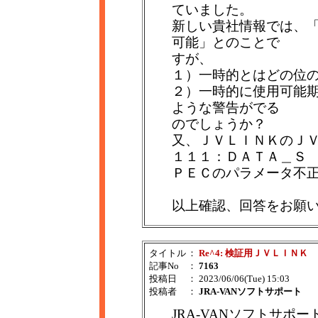
ていました。
新しい貴社情報では、
可能」とのことで
すが、
１）一時的とはどの位
２）一時的に使用可能
ような警告がでる
のでしょうか？
又、ＪＶＬＩＮＫのＪＶＯ
１１１：ＤＡＴＡ＿Ｓ
ＰＥＣのパラメータ不
以上確認、回答をお願
タイトル
：
Re^4: 検証用ＪＶＬＩＮＫ
記事No
：
7163
投稿日
： 2023/06/06(Tue) 15:03
投稿者
：
JRA-VANソフトサポート
JRA-VANソフトサポー