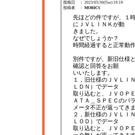
投稿日
： 2023/05/30(Tue) 19:19
投稿者
：
MORICS
先ほどの件ですが、１
にＪＶＬＩＮＫが動
きました。
なぜでしょうか？
時間経過すると正常動
別件ですが、新旧仕様
確認と回答をお願
いいたします。
１，旧仕様のＪＶＬＩ
ＬＤＮ）でデータ
取り込むと、ＪＶＯＰＥＮ
ＡＴＡ＿ＳＰＥＣのパ
メータ不正が返ってき
２，新仕様のＪＶＬＩ
ＬＯＤ）でデータ
取り込むと、ＪＶＯＰＥＮ