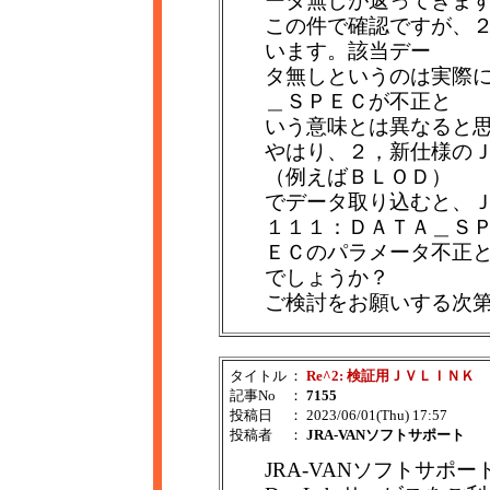
ータ無しが返ってきま
この件で確認ですが、
います。該当デー
タ無しというのは実際
＿ＳＰＥＣが不正と
いう意味とは異なると
やはり、２，新仕様の
（例えばＢＬＯＤ）
でデータ取り込むと、ＪＶ
１１１：ＤＡＴＡ＿Ｓ
ＥＣのパラメータ不正
でしょうか？
ご検討をお願いする次
タイトル
：
Re^2: 検証用ＪＶＬＩＮＫ
記事No
：
7155
投稿日
： 2023/06/01(Thu) 17:57
投稿者
：
JRA-VANソフトサポート
JRA-VANソフトサポー