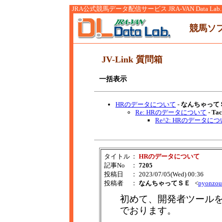
JRA公式競馬データ配信サービス JRA-VAN Data Lab.
競馬ソ
JV-Link 質問箱
一括表示
HRのデータについて
-
なんちゃって
Re: HRのデータについて
-
Tac
Re^2: HRのデータに
タイトル
：
HRのデータについて
記事No
：
7205
投稿日
： 2023/07/05(Wed) 00:36
投稿者
：
なんちゃってＳＥ
<
pyonzo
初めて、開発者ツールを
でおります。