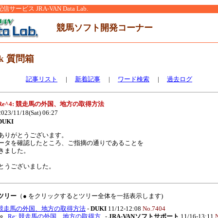
ービス JRA-VAN Data Lab.
競馬ソフト開発コーナー
nk 質問箱
記事リスト
|
新着記事
|
ワード検索
|
過去ログ
Re^4: 競走馬の外国、地方の取得方法
023/11/18(Sat) 06:27
DUKI
ありがとうございます。
ータを確認したところ、ご指摘の通りであることを
きました。
とうございました。
覧ツリー
（● をクリックするとツリー全体を一括表示します)
競走馬の外国、地方の取得方法
-
DUKI
11/12-12:08
No.7404
Re: 競走馬の外国、地方の取得方..
-
JRA-VANソフトサポート
11/16-13:11