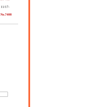
11/17-
7
No.7408