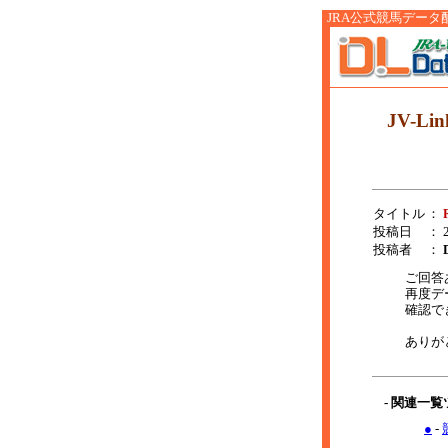
JRA公式競馬データ配信サ
JV-Li
タイトル
：
投稿日
： 2
投稿者
：
ご回答
再度デ
確認で
ありが
- 関連一
●
-