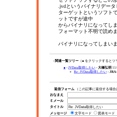
.jvdというバイナリデー
ターゲットというソフトでは
ットですが途中
からバイナリになってし
フォーマット不明で読め
バイナリになってしまい
- 関連一覧ツリー
（● をクリックするとツ
●
-
JVData取得したい
-
大橋弘明
11/
Re: JVData取得したい
-
JR
返信フォーム
（この記事に返信する場合
おなまえ
Ｅメール
タイトル
メッセージ
文字モード
図表モード