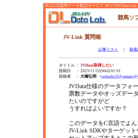
JRA公式競馬データ配信サービス JRA-VAN Data Lab.
競馬ソ
JV-Link 質問箱
記事リスト
|
新着
タイトル
：
JVData取得したい
投稿日
： 2023/11/22(Wed) 01:01
投稿者
：
大橋弘明
<
oohashi333yamato@y
JVData仕様のデータフ
票数データやオッズデータ
たいのですがど
うすればよいですか？
このデータをC言語でよん
JV-Link SDKやターゲッ
セットアップするとこの