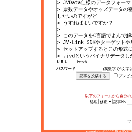
ＵＲＬ
パスワード
(英数字で8文字以
プレビ
- 以下のフォームから自分
処理
記事No
ウ
copyright ©2007 JRA SYSTE