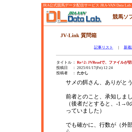
JRA公式競馬データ配信サービス JRA-VAN Data Lab.
競馬ソ
JV-Link 質問箱
記事リスト
|
新着
タイトル
：
Re^2: JVReadで、ファイ
投稿日
： 2025/01/17(Fri) 12:24
投稿者
：
たかし
サメの餌さん、ありがと
前者とのこと、承知しま
（後者だとすると、-1→
っていました）
でも確かに、行数が（外
ら、