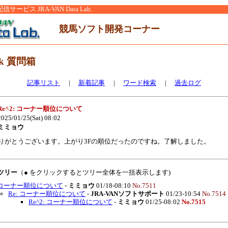
ービス JRA-VAN Data Lab.
競馬ソフト開発コーナー
nk 質問箱
記事リスト
|
新着記事
|
ワード検索
|
過去ログ
Re^2: コーナー順位について
025/01/25(Sat) 08:02
ミミョウ
りがとうございます。上がり3Fの順位だったのですね。了解しました。
覧ツリー
（● をクリックするとツリー全体を一括表示します)
コーナー順位について
-
ミミョウ
01/18-08:10
No.7511
Re: コーナー順位について
-
JRA-VANソフトサポート
01/23-10:54
No.7514
Re^2: コーナー順位について
-
ミミョウ
01/25-08:02
No.7515