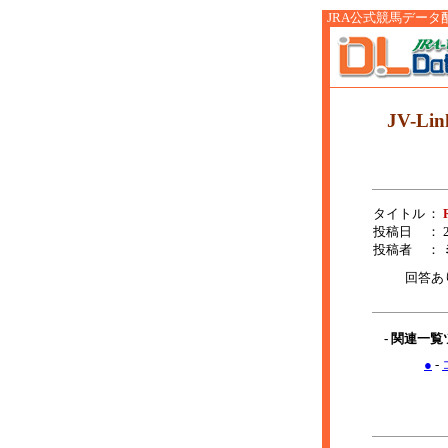
JRA公式競馬データ配信サ
JV-Li
タイトル
：
投稿日
： 2
投稿者
：
回答あ
- 関連一
●
-