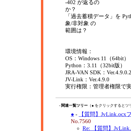
-402 が返るの
か？
「過去蓄積データ」を Py
象/非対象 の
範囲は？
環境情報：
OS：Windows 11（64bit）
Python：3.11（32bit版）
JRA-VAN SDK：Ver.4.9.0.
JV-Link：Ver.4.9.0
実行権限：管理者権限で
- 関連一覧ツリー
（● をクリックするとツ
●
-
【質問】JvLink.oc
No.7560
Re: 【質問】JvLink