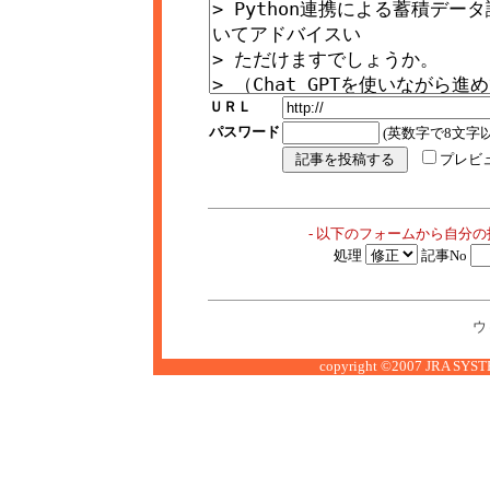
ＵＲＬ
パスワード
(英数字で8文字以
プレビ
- 以下のフォームから自分
処理
記事No
ウ
copyright ©2007 JRA SYSTE