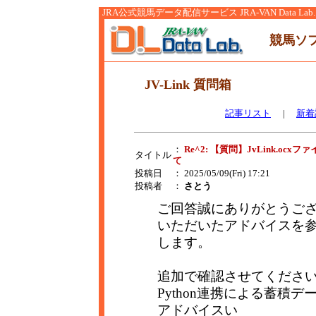
JRA公式競馬データ配信サービス JRA-VAN Data Lab.
競馬ソ
JV-Link 質問箱
記事リスト
|
新着
：
Re^2: 【質問】JvLink.
タイトル
て
投稿日
： 2025/05/09(Fri) 17:21
投稿者
：
さとう
ご回答誠にありがとうご
いただいたアドバイスを
します。
追加で確認させてくださ
Python連携による蓄積
アドバイスい