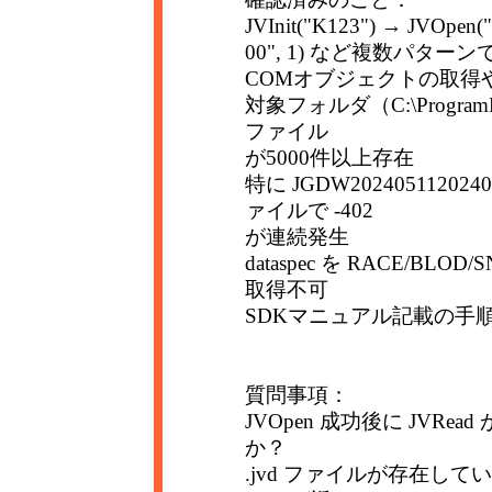
JVInit("K123") → JVOpen
00", 1) など複数パター
COMオブジェクトの取得
対象フォルダ（C:\ProgramData
ファイル
が5000件以上存在
特に JGDW20240511202
ァイルで -402
が連続発生
dataspec を RACE/BL
取得不可
SDKマニュアル記載の手
質問事項：
JVOpen 成功後に JVRead
か？
.jvd ファイルが存在し