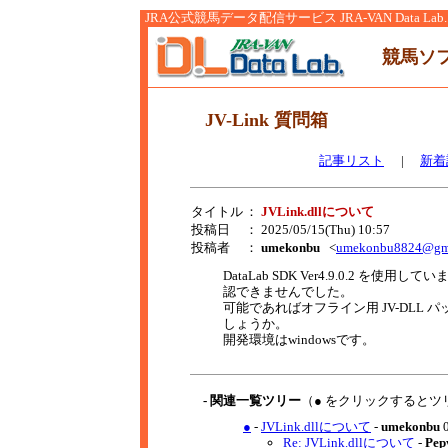
JRA公式競馬データ配信サービス JRA-VAN Data Lab.
競馬ソ
JV-Link 質問箱
記事リスト
|
新着
タイトル
：
JVLink.dllについて
投稿日
： 2025/05/15(Thu) 10:57
投稿者
：
umekonbu
<
umekonbu8824@gm
DataLab SDK Ver4.9.0.2 を使
認できませんでした。
可能であればオフライン用 JV-DLL
しょうか。
開発環境はwindowsです。
- 関連一覧ツリー
（● をクリックするとツ
●
-
JVLink.dllについて
-
umekonbu
0
Re: JVLink.dllについて
-
Pep