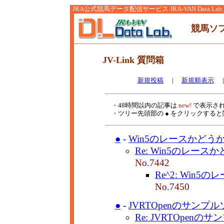
JRA公式競馬データ配信サービス JRA-VAN Data Lab.
競馬ソ
JV-Link 質問箱
新規投稿
|
新規順表示
・48時間以内の記事は
new!
で表示さ
・ツリー先頭部の ● をクリックする
●
-
Win5のレースかどうか
Re: Win5のレース
No.7442
Re^2: Win5
No.7450
●
-
JVRTOpenのサンプ
Re: JVRTOpenの