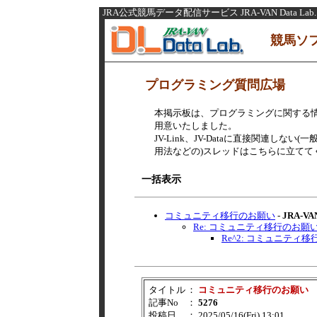
JRA公式競馬データ配信サービス JRA-VAN Data Lab.
競馬ソ
プログラミング質問広場
本掲示板は、プログラミングに関する
用意いたしました。
JV-Link、JV-Dataに直接関連し
用法などの)スレッドはこちらに立てて
一括表示
コミュニティ移行のお願い
-
JRA-
Re: コミュニティ移行のお願
Re^2: コミュニティ
タイトル
：
コミュニティ移行のお願い
記事No
：
5276
投稿日
： 2025/05/16(Fri) 13:01