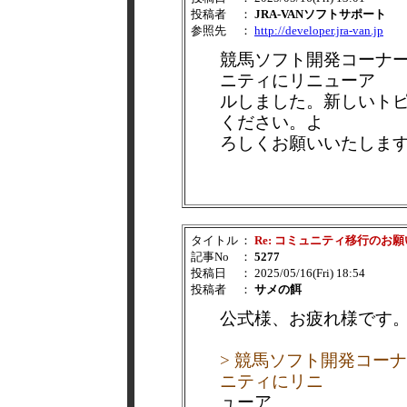
投稿者
：
JRA-VANソフトサポート
参照先
：
http://developer.jra-van.jp
競馬ソフト開発コーナーはJR
ニティにリニューア
ルしました。新しいトピックは 
ください。よ
ろしくお願いいたしま
タイトル
：
Re: コミュニティ移行のお願
記事No
：
5277
投稿日
： 2025/05/16(Fri) 18:54
投稿者
：
サメの餌
公式様、お疲れ様です
> 競馬ソフト開発コーナーは
ニティにリニ
ューア