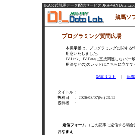
JRA公式競馬データ配信サービス JRA-VAN Data Lab.
競馬ソ
プログラミング質問広場
本掲示板は、プログラミングに関する
用意いたしました。
JV-Link、JV-Dataに直接関連し
用法などの)スレッドはこちらに立てて
記事リスト
|
新着
タイトル
：
投稿日
： 2026/08/07(Fri) 23:15
投稿者
：
返信フォーム
（この記事に返信する場合
おなまえ