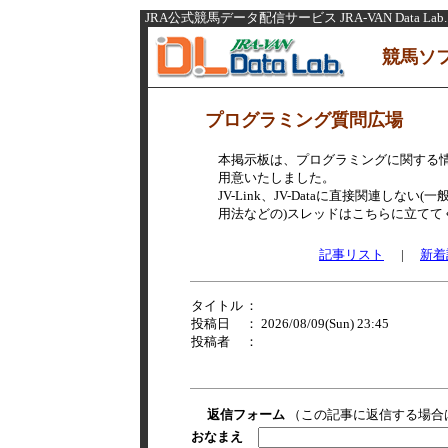
JRA公式競馬データ配信サービス JRA-VAN Data Lab.
競馬ソ
プログラミング質問広場
本掲示板は、プログラミングに関する
用意いたしました。
JV-Link、JV-Dataに直接関連し
用法などの)スレッドはこちらに立てて
記事リスト
|
新着
タイトル
：
投稿日
： 2026/08/09(Sun) 23:45
投稿者
：
返信フォーム
（この記事に返信する場合
おなまえ