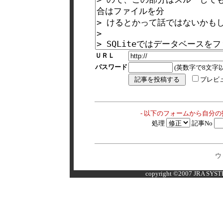
ＵＲＬ
パスワード
(英数字で8文字以
プレビ
- 以下のフォームから自分
処理
記事No
ウ
copyright ©2007 JRA SYSTE