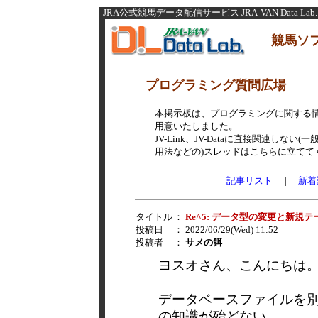
JRA公式競馬データ配信サービス JRA-VAN Data Lab.
競馬ソ
プログラミング質問広場
本掲示板は、プログラミングに関する
用意いたしました。
JV-Link、JV-Dataに直接関連し
用法などの)スレッドはこちらに立てて
記事リスト
|
新着
タイトル
：
Re^5: データ型の変更と新
投稿日
： 2022/06/29(Wed) 11:52
投稿者
：
サメの餌
ヨスオさん、こんにちは
データベースファイルを別
の知識が殆どない