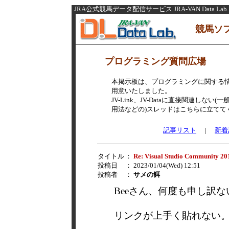
JRA公式競馬データ配信サービス JRA-VAN Data Lab.
競馬ソ
プログラミング質問広場
本掲示板は、プログラミングに関する
用意いたしました。
JV-Link、JV-Dataに直接関連し
用法などの)スレッドはこちらに立てて
記事リスト
|
新着
タイトル
：
Re: Visual Studio Community 20
投稿日
： 2023/01/04(Wed) 12:51
投稿者
：
サメの餌
Beeさん、何度も申し訳
リンクが上手く貼れない