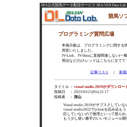
JRA公式競馬データ配信サービス JRA-VAN Data Lab.
競馬ソ
プログラミング質問広場
本掲示板は、プログラミングに関する
用意いたしました。
JV-Link、JV-Dataに直接関連し
用法などの)スレッドはこちらに立てて
記事リスト
|
新着
タイトル
：
visual studio 2019がダウン
投稿日
： 2025/03/21(Fri) 22:17
投稿者
：
深山
Visual studio 2019がサブス
visual studio2022でjvlin
応していないので無理といって怒られ
もう少し使い勝手のいいモジュール開