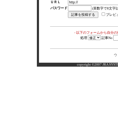
ＵＲＬ
パスワード
(英数字で8文字以
プレビ
- 以下のフォームから自分
処理
記事No
ウ
copyright ©2007 JRA SYSTE