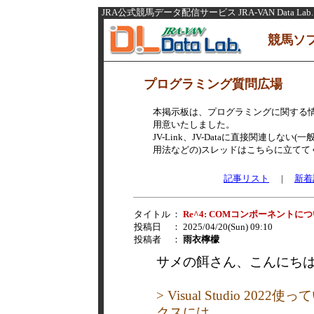
JRA公式競馬データ配信サービス JRA-VAN Data Lab.
競馬ソ
プログラミング質問広場
本掲示板は、プログラミングに関する
用意いたしました。
JV-Link、JV-Dataに直接関連し
用法などの)スレッドはこちらに立てて
記事リスト
|
新着
タイトル
：
Re^4: COMコンポーネントに
投稿日
： 2025/04/20(Sun) 09:10
投稿者
：
雨衣檸檬
サメの餌さん、こんにち
> Visual Studio 
クスには