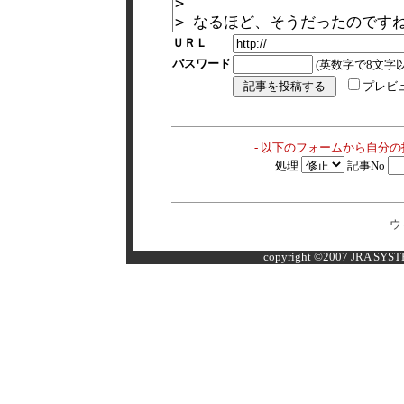
ＵＲＬ
パスワード
(英数字で8文字以
プレビ
- 以下のフォームから自分
処理
記事No
ウ
copyright ©2007 JRA SYSTE