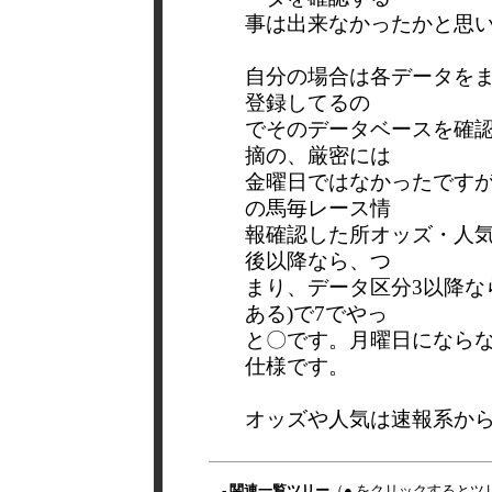
事は出来なかったかと思
自分の場合は各データを
登録してるの
でそのデータベースを確
摘の、厳密には
金曜日ではなかったですが
の馬毎レース情
報確認した所オッズ・人
後以降なら、つ
まり、データ区分3以降な
ある)で7でやっ
と〇です。月曜日になら
仕様です。
オッズや人気は速報系か
- 関連一覧ツリー
（● をクリックするとツ