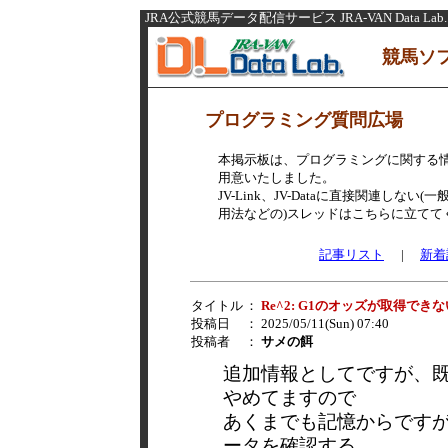
JRA公式競馬データ配信サービス JRA-VAN Data Lab.
競馬ソ
プログラミング質問広場
本掲示板は、プログラミングに関する
用意いたしました。
JV-Link、JV-Dataに直接関連し
用法などの)スレッドはこちらに立てて
記事リスト
|
新着
タイトル
：
Re^2: G1のオッズが取得でき
投稿日
： 2025/05/11(Sun) 07:40
投稿者
：
サメの餌
追加情報としてですが、
やめてますので
あくまでも記憶からです
ータを確認する