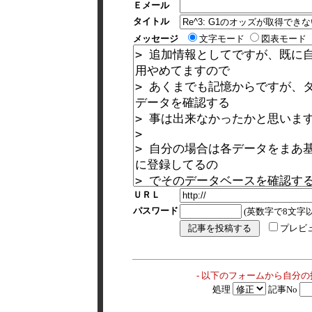
Ｅメール
タイトル
メッセージ
文字モード
図表モード
ＵＲＬ
パスワード
(英数字で8文字以
プレビ
- 以下のフォームから自分
処理
記事No