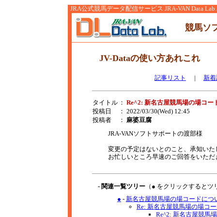
JRA公式競馬データ配信サービス JRA-VAN Data Lab.
競馬ソ
JV-Dataの使い方あれこれ
記事リスト
|
新着
タイトル
：
Re^2: 新名古屋競馬場の場コ
投稿日
： 2022/03/30(Wed) 12:45
投稿者
：
麻婆豆腐
JRA-VANソフトサポートの渡部様
変更の予定はないとのこと、承知いた
お忙しいところ早速のご回答をいただ
- 関連一覧ツリー
（● をクリックするとツ
●
-
新名古屋競馬場の場コードについ
Re: 新名古屋競馬場の場コード
Re^2: 新名古屋競馬