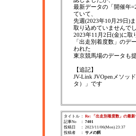
最新データの「開催年=2
ていて、
先週(2023年10月2
取り込めていませんで
2023年11月2日(金)
「出走別着度数」のデータ
われた
東京競馬場のデータも
【追記】
JV-Link JVOpenメソッ
タ）」です
タイトル
：
Re: 「出走別着度数」の最
記事No
：
7401
投稿日
： 2023/11/06(Mon) 23:37
投稿者
：
サメの餌