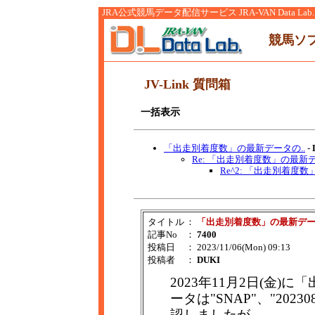
JRA公式競馬データ配信サービス JRA-VAN Data Lab.
競馬ソ
JV-Link 質問箱
一括表示
「出走別着度数」の最新データの..
-
Re: 「出走別着度数」の最新デ
Re^2: 「出走別着度数
タイトル
：
「出走別着度数」の最新デ
記事No
：
7400
投稿日
： 2023/11/06(Mon) 09:13
投稿者
：
DUKI
2023年11月2日(金)
ータは"SNAP"、"202
認しましたが、