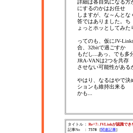
詳細は各自気になる方
にするのかはお任せ
しますが、な～んとな
答ではありました。ち
ょっとホッとしてみたり
ってのも、仮にJV-Lin
合、32bitで過ごすか
もだし...あっ、でも多分J
JRA-VANは2つを共存
させない可能性があるか
やはり、なるはやで決
ションも維持出来る
かも...
タイトル
：
Re^7: JVLinkが認識で
記事No
：
7578
[
関連記事
]