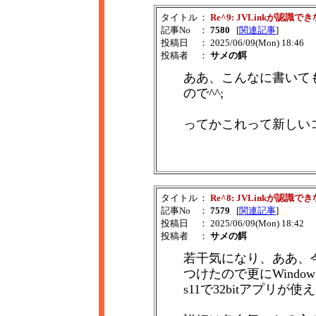
タイトル
：
Re^9: JVLinkが認識で
記事No
：
7580
[
関連記事
]
投稿日
： 2025/06/09(Mon) 18:46
投稿者
：
サメの餌
ああ、こんなに書いて
ので^^;
ってかこれって新しい
タイトル
：
Re^8: JVLinkが認識で
記事No
：
7579
[
関連記事
]
投稿日
： 2025/06/09(Mon) 18:42
投稿者
：
サメの餌
若干気になり、ああ、今回
つけたので更にWindow
s11で32bitアプリ