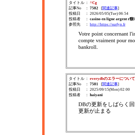
タイトル
：
^Cg
記事No
：
7582
[
関連記事
]
投稿日
： 2026/05/05(Tue) 06:54
投稿者
：
casino en ligne argent r馥l
参照先
：
http://https://surfyn.fr
Votre point concernant l'
compte vraiment pour moi,
bankroll.
タイトル
：
everydbのエラーについて
記事No
：
7581
[
関連記事
]
投稿日
： 2025/09/15(Mon) 02:00
投稿者
：
haiyani
DBの更新をしばらく回すと
更新が止まる