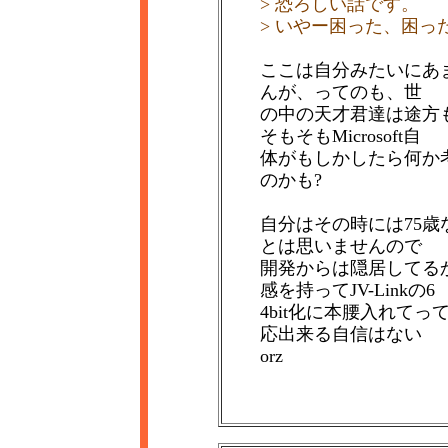
> 恐ろしい話です。
> いやー困った、困っ
ここは自分みたいにあ
んが、ってのも、世
の中の天才君達は途方
そもそもMicrosoft自
体がもしかしたら何か
のかも?
自分はその時には75
とは思いませんので
開発からは隠居してる
感を持ってJV-Linkの6
4bit化に本腰入れて
応出来る自信はない
orz