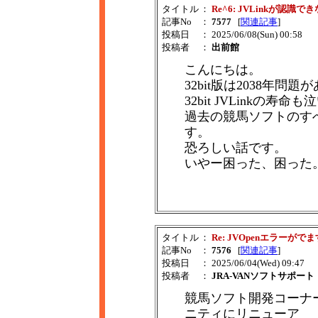
タイトル
：
Re^6: JVLinkが認識で
記事No
：
7577
[
関連記事
]
投稿日
： 2025/06/08(Sun) 00:58
投稿者
：
出前館
こんにちは。
32bit版は2038年問
32bit JVLinkの
過去の競馬ソフトのす
す。
恐ろしい話です。
いやー困った、困った
タイトル
：
Re: JVOpenエラーがでま
記事No
：
7576
[
関連記事
]
投稿日
： 2025/06/04(Wed) 09:47
投稿者
：
JRA-VANソフトサポート
競馬ソフト開発コーナーはJ
ニティにリニューア