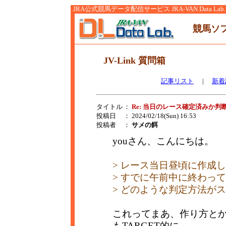
JRA公式競馬データ配信サービス JRA-VAN Data Lab.
競馬ソ
JV-Link 質問箱
記事リスト
|
新着
タイトル
：
Re: 当日のレース確定済みか
投稿日
： 2024/02/18(Sun) 16:53
投稿者
：
サメの餌
youさん、こんにちは。
> レース当日昼頃に作成
> すでに午前中に終わっ
> どのような判定方法が
これってまあ、作り方と
もTARGET的に