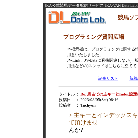
JRA公式競馬データ配信サービス JRA-VAN Data Lab.
競馬ソ
プログラミング質問広場
本掲示板は、プログラミングに関する
用意いたしました。
JV-Link、JV-Dataに直接関連し
用法などの)スレッドはこちらに立てて
記事リスト
|
新着
タイトル
：
Re: 馬吉での主キーとIndex設
投稿日
： 2023/08/05(Sat) 08:16
投稿者
：
Tachyon
> 主キーとインデックス
て頂けませ
んか?