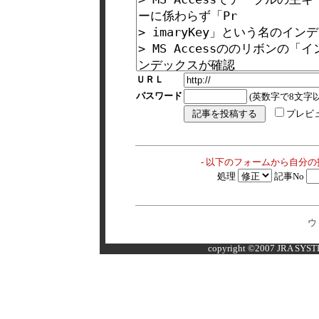
ＵＲＬ
パスワード
(英数字で8文字以
プレビ
- 以下のフォームから自分
処理
記事No
ウ
copyright ©2007 JRA SYSTE