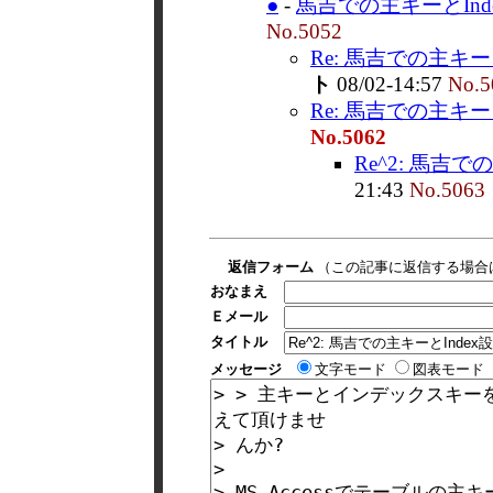
●
-
馬吉での主キーとInde
No.5052
Re: 馬吉での主キーと
ト
08/02-14:57
No.5
Re: 馬吉での主キーと
No.5062
Re^2: 馬吉での
21:43
No.5063
返信フォーム
（この記事に返信する場合
おなまえ
Ｅメール
タイトル
メッセージ
文字モード
図表モード