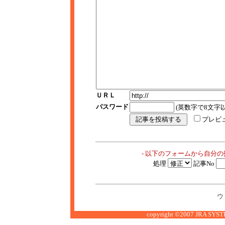
ＵＲＬ
パスワード
(英数字で8文字以
プレビ
- 以下のフォームから自分
処理
記事No
ウ
copyright ©2007 JRA SYSTE