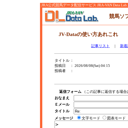
JRA公式競馬データ配信サービス JRA-VAN Data Lab.
競馬ソ
JV-Dataの使い方あれこれ
記事リスト
|
新着
タイトル
：
投稿日
： 2026/08/08(Sat) 04:15
投稿者
：
返信フォーム
（この記事に返信する場合
おなまえ
Ｅメール
タイトル
メッセージ
文字モード
図表モード